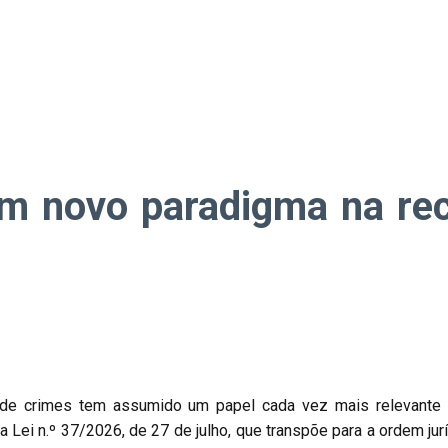
OCIEDADE
EQUIPA
ÁREAS DE PRÁTICA
OUTROS SERVIÇOS
um novo paradigma na re
de crimes tem assumido um papel cada vez mais relevante n
 a Lei n.º 37/2026, de 27 de julho, que transpõe para a ordem ju