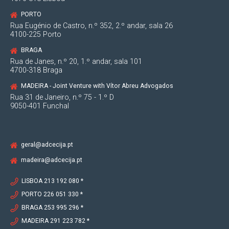
2022
PORTO
Rua Eugénio de Castro, n.º 352, 2.º andar, sala 26
4100-225 Porto
Frequência de Pós-Graduação em Digital
Services na Faculdade de Direito da
BRAGA
Universidade de Lisboa.
Rua de Janes, n.º 20, 1.º andar, sala 101
4700-318 Braga
MADEIRA - Joint Venture with Vítor Abreu Advogados
Rua 31 de Janeiro, n.º 75 - 1.º D
9050-401 Funchal
2021
Associada na Antas da Cunha Ecija &
geral@adcecija.pt
Associados.
Formação executiva em “Blockchain &
madeira@adcecija.pt
SmartContracts” pelo Instituto Superior
Técnico e pela Católica Lisbon School of
LISBOA 213 192 080 *
Business & Economics.
PORTO 226 051 330 *
BRAGA 253 995 296 *
MADEIRA 291 223 782 *