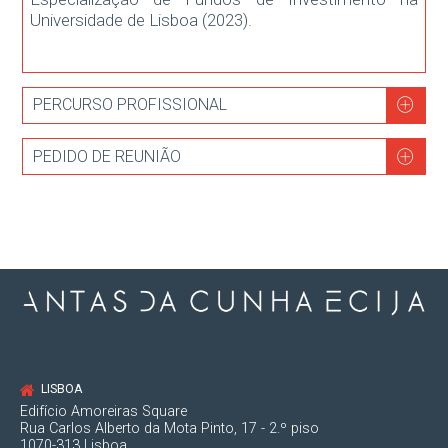
Universidade de Lisboa (2023).
PERCURSO PROFISSIONAL
PEDIDO DE REUNIÃO
2023
Frequentou o Curso Intensivo de
Especialização de Fundos de Investimento,
organizado pelo Centro de Investigação de
Direito Privado, Faculdade de Direito da
Universidade de Lisboa
LISBOA
Edifício Amoreiras Square
Rua Carlos Alberto da Mota Pinto, 17 - 2.º piso
1070-313 Lisboa