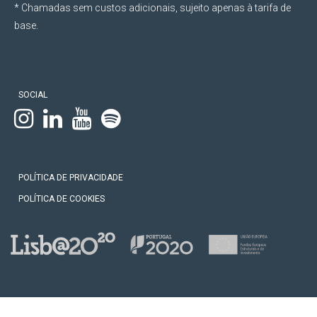
* Chamadas sem custos adicionais, sujeito apenas à tarifa de
2020
base.
Certified Information Privacy Professional na
Europa (CIPP/E) pela International Association
of Privacy Professionals.
SOCIAL
2018
POLÍTICA DE PRIVACIDADE
POLÍTICA DE COOKIES
Pós-graduação em Fashion Law pela
Faculdade de Direito da Universidade Católica
Portuguesa (Escola do Porto).
Mestre em Direito e Gestão pela Nova School
of Business and Economics e pela Faculdade
de Direito da Universidade Nova de Lisboa.