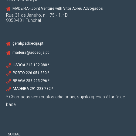
MADEIRA - Joint Venture with Vítor Abreu Advogados
Rua 31 de Janeiro, n.º 75 - 1.º D
9050-401 Funchal
geral@adcecija.pt
madeira@adcecija.pt
LISBOA 213 192 080 *
PORTO 226 051 330 *
BRAGA 253 995 296 *
MADEIRA 291 223 782 *
* Chamadas sem custos adicionais, sujeito apenas à tarifa de
base.
SOCIAL