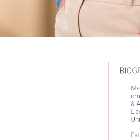
BIOG
Ma
em 
& A
Li
Uni
Es