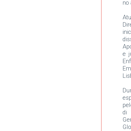
no 
At
Dir
in
dis
Apó
e 
En
Emp
Lis
Du
esp
pel
di
Ge
Gl