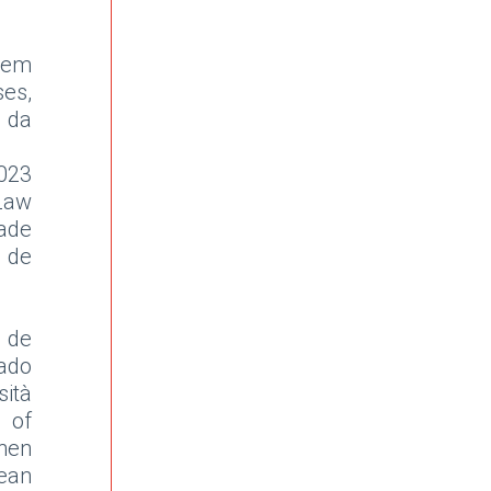
 em
ses,
 da
2023
Law
ade
e de
 de
nado
sità
 of
hen
ean