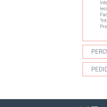
In
le
Fa
“In
Pro
PERC
PEDI
2
Int
Est