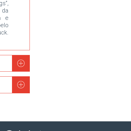
s”,
 da
a e
pelo
uck.