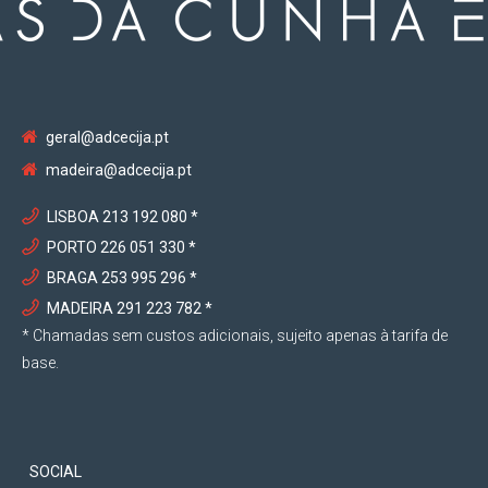
202
Por favor escolha uma opção—
geral@adcecija.pt
Licenciada em Direito pela Faculdade de Direit
madeira@adcecija.pt
Universidade de Lis
LISBOA 213 192 080 *
PORTO 226 051 330 *
BRAGA 253 995 296 *
MADEIRA 291 223 782 *
* Chamadas sem custos adicionais, sujeito apenas à tarifa de
base.
SOCIAL