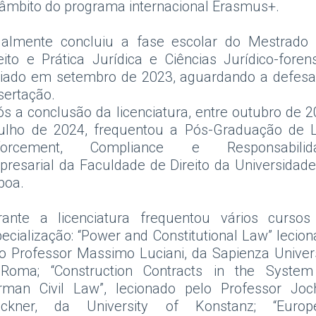
âmbito do programa internacional Erasmus+.
ualmente concluiu a fase escolar do Mestrado
eito e Prática Jurídica e Ciências Jurídico-foren
iciado em setembro de 2023, aguardando a defesa
sertação.
s a conclusão da licenciatura, entre outubro de 
julho de 2024, frequentou a Pós-Graduação de 
forcement, Compliance e Responsabilid
resarial da Faculdade de Direito da Universidad
boa.
rante a licenciatura frequentou vários cursos
ecialização: “Power and Constitutional Law” lecio
o Professor Massimo Luciani, da Sapienza Univer
 Roma; “Construction Contracts in the System
rman Civil Law”, lecionado pelo Professor Joc
ockner, da University of Konstanz; “Europ