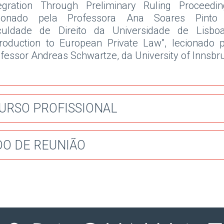
tegration Through Preliminary Ruling Proceeding
cionado pela Professora Ana Soares Pinto
culdade de Direito da Universidade de Lisbo
troduction to European Private Law”, lecionado 
fessor Andreas Schwartze, da University of Innsbr
URSO PROFISSIONAL
DO DE REUNIÃO
024
egra a Antas da Cunha ECIJA & Associados como
agiária;