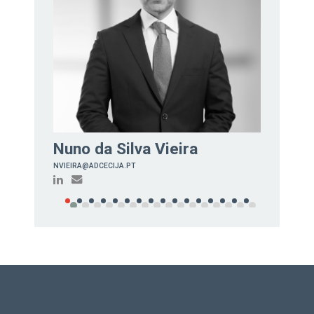
Nuno da Silva Vieira
Ana
NVIEIRA@ADCECIJA.PT
ABAST