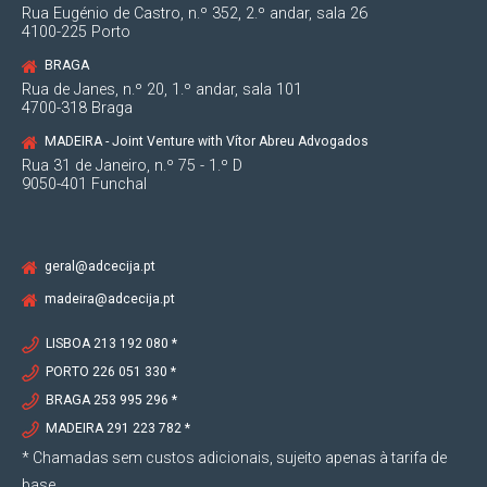
Rua Eugénio de Castro, n.º 352, 2.º andar, sala 26
4100-225 Porto
BRAGA
Rua de Janes, n.º 20, 1.º andar, sala 101
4700-318 Braga
MADEIRA - Joint Venture with Vítor Abreu Advogados
Rua 31 de Janeiro, n.º 75 - 1.º D
9050-401 Funchal
geral@adcecija.pt
madeira@adcecija.pt
LISBOA 213 192 080 *
PORTO 226 051 330 *
BRAGA 253 995 296 *
MADEIRA 291 223 782 *
* Chamadas sem custos adicionais, sujeito apenas à tarifa de
base.