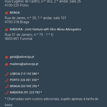
Rua Eugénio de Castro, n.º 352, 2.º andar, sala 26
4100-225 Porto
BRAGA
Rua de Janes, n.º 20, 1.º andar, sala 101
4700-318 Braga
MADEIRA - Joint Venture with Vítor Abreu Advogados
Rua 31 de Janeiro, n.º 75 - 1.º D
9050-401 Funchal
geral@adcecija.pt
madeira@adcecija.pt
LISBOA 213 192 080 *
PORTO 226 051 330 *
BRAGA 253 995 296 *
MADEIRA 291 223 782 *
* Chamadas sem custos adicionais, sujeito apenas à tarifa de
base.