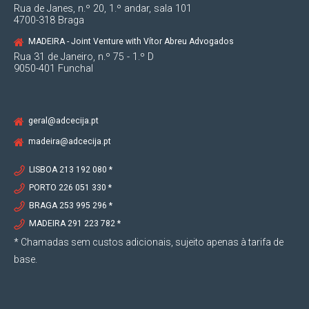
Rua de Janes, n.º 20, 1.º andar, sala 101
4700-318 Braga
MADEIRA - Joint Venture with Vítor Abreu Advogados
Rua 31 de Janeiro, n.º 75 - 1.º D
9050-401 Funchal
geral@adcecija.pt
madeira@adcecija.pt
LISBOA 213 192 080 *
PORTO 226 051 330 *
BRAGA 253 995 296 *
MADEIRA 291 223 782 *
* Chamadas sem custos adicionais, sujeito apenas à tarifa de
base.