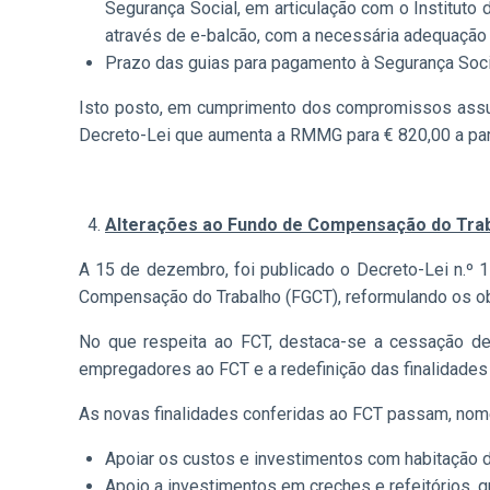
Segurança Social, em articulação com o Instituto 
através de e-balcão, com a necessária adequação
Prazo das guias para pagamento à Segurança Soci
Isto posto, em cumprimento dos compromissos assum
Decreto-Lei que aumenta a RMMG para € 820,00 a part
Alterações ao Fundo de Compensação do Trab
A 15 de dezembro, foi publicado o Decreto-Lei n.º 
Compensação do Trabalho (FGCT), reformulando os ob
No que respeita ao FCT, destaca-se a cessação de
empregadores ao FCT e a redefinição das finalidades
As novas finalidades conferidas ao FCT passam, nom
Apoiar os custos e investimentos com habitação d
Apoio a investimentos em creches e refeitórios, 