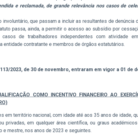
endida e reclamada, de grande relevância nos casos de cel
voluntário, que passam a incluir as resultantes de denúncia do
atuto passa, ainda, a permitir o acesso ao subsídio por cessaçã
s casos de trabalhadores independentes com atividade emp
entidade contratante e membros de órgãos estatutários.
.º 113/2023, de 30 de novembro, entraram em vigor a 01 de
ALIFICAÇÃO COMO INCENTIVO FINANCEIRO AO EXERCÍ
RO)
s em território nacional, com idade até aos 35 anos de idade, 
 ou privadas, em qualquer área científica, ou graus académico
do e mestre, nos anos de 2023 e seguintes.