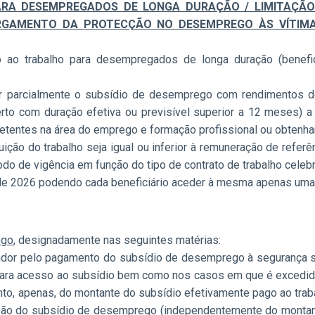
ARA DESEMPREGADOS DE LONGA DURAÇÃO / LIMITAÇÃ
GAMENTO DA PROTECÇÃO NO DESEMPREGO ÀS VÍTIMA
o ao trabalho para desempregados de longa duração (benefi
r parcialmente o subsídio de desemprego com rendimentos de 
certo com duração efetiva ou previsível superior a 12 meses)
etentes na área do emprego e formação profissional ou obtenha
uição do trabalho seja igual ou inferior à remuneração de refe
íodo de vigência em função do tipo de contrato de trabalho celeb
de 2026 podendo cada beneficiário aceder à mesma apenas uma
ego
, designadamente nas seguintes matérias:
dor pelo pagamento do subsídio de desemprego à segurança so
para acesso ao subsídio bem como nos casos em que é excedida 
o, apenas, do montante do subsídio efetivamente pago ao traba
ssão do subsídio de desemprego (independentemente do montant