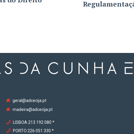
Regulamentaçã
geral@adcecija.pt
madeira@adcecija.pt
LISBOA 213 192 080 *
PORTO 226 051 330 *