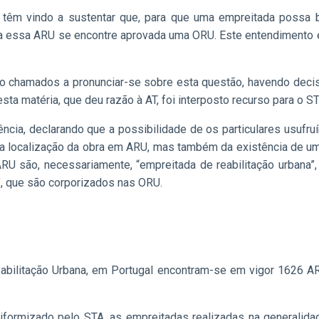
 têm vindo a sustentar que, para que uma empreitada possa b
essa ARU se encontre aprovada uma ORU. Este entendimento era
 sido chamados a pronunciar-se sobre esta questão, havendo de
esta matéria, que deu razão à AT, foi interposto recurso para o S
dência, declarando que a possibilidade de os particulares usufru
 da localização da obra em ARU, mas também da existência de u
ARU são, necessariamente, “empreitada de reabilitação urbana
”, que são corporizados nas ORU.
abilitação Urbana, em Portugal encontram-se em vigor 1626 A
uniformizado pelo STA, as empreitadas realizadas na generali