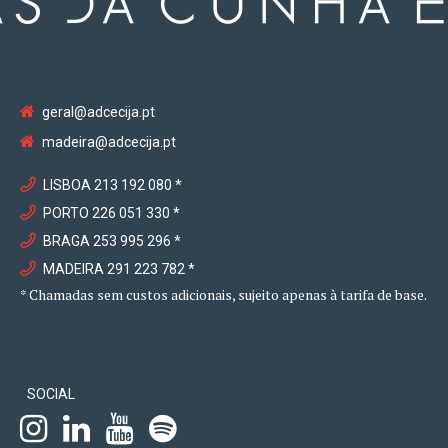
geral@adcecija.pt
madeira@adcecija.pt
LISBOA 213 192 080 *
PORTO 226 051 330 *
BRAGA 253 995 296 *
MADEIRA 291 223 782 *
* Chamadas sem custos adicionais, sujeito apenas à tarifa de base.
SOCIAL