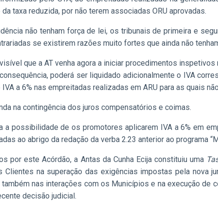
o da taxa reduzida, por não terem associadas ORU aprovadas.
ência não tenham força de lei, os tribunais de primeira e seg
ntrariadas se existirem razões muito fortes que ainda não tenh
evisível que a AT venha agora a iniciar procedimentos inspetivos
 consequência, poderá ser liquidado adicionalmente o IVA corre
o IVA a 6% nas empreitadas realizadas em ARU para as quais nã
inda na contingência dos juros compensatórios e coimas.
 a possibilidade de os promotores aplicarem IVA a 6% em emp
das ao abrigo da redação da verba 2.23 anterior ao programa “M
os por este Acórdão, a Antas da Cunha Ecija constituiu uma
Tas
s Clientes na superação das exigências impostas pela nova ju
as também nas interações com os Municípios e na execução de 
cente decisão judicial.