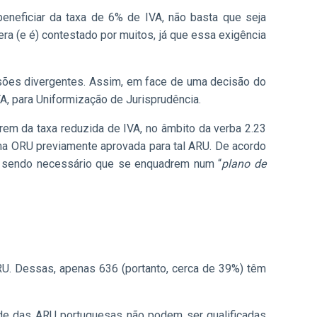
eneficiar da taxa de 6% de IVA, não basta que seja
 (e é) contestado por muitos, já que essa exigência
cisões divergentes. Assim, em face de uma decisão do
TA, para Uniformização de Jurisprudência.
írem da taxa reduzida de IVA, no âmbito da verba 2.23
ma ORU previamente aprovada para tal ARU. De acordo
”, sendo necessário que se enquadrem num “
plano de
RU. Dessas, apenas 636 (portanto, cerca de 39%) têm
dade das ARU portuguesas não podem ser qualificadas