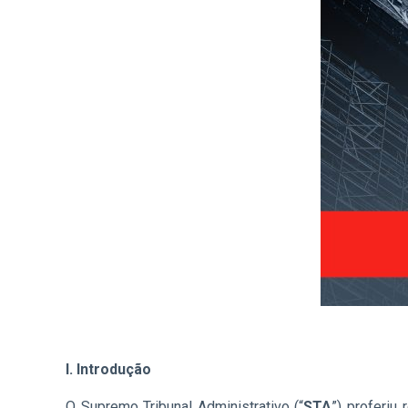
I. Introdução
O Supremo Tribunal Administrativo (“
STA
”) proferiu