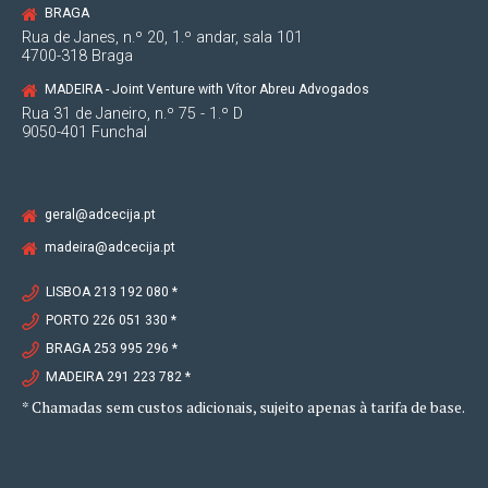
BRAGA
Rua de Janes, n.º 20, 1.º andar, sala 101
4700-318 Braga
MADEIRA - Joint Venture with Vítor Abreu Advogados
Rua 31 de Janeiro, n.º 75 - 1.º D
9050-401 Funchal
geral@adcecija.pt
madeira@adcecija.pt
LISBOA 213 192 080 *
PORTO 226 051 330 *
BRAGA 253 995 296 *
MADEIRA 291 223 782 *
* Chamadas sem custos adicionais, sujeito apenas à tarifa de base.