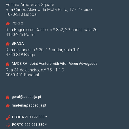
Edifício Amoreiras Square
Rua Carlos Alberto da Mota Pinto, 17 - 2.º piso
1070-313 Lisboa
PORTO
Rua Eugénio de Castro, n.º 352, 2.º andar, sala 26
4100-225 Porto
BRAGA
Rua de Janes, n.º 20, 1.º andar, sala 101
4700-318 Braga
MADEIRA - Joint Venture with Vítor Abreu Advogados
Rua 31 de Janeiro, n.º 75 - 1.º D
9050-401 Funchal
geral@adcecija.pt
madeira@adcecija.pt
LISBOA 213 192 080 *
PORTO 226 051 330 *