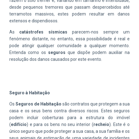
fazem o solo tremer e, variando em tamanho e intensidade,
desde pequenos tremores que passam despercebidos até
terramotos massivos, estes podem resultar em danos
extensos e dispendiosos.
As
catástrofes sísmicas
parecem-nos sempre um
fenómeno distante, no entanto, essa possibilidade é real e
pode atingir qualquer comunidade a qualquer momento.
Entenda como os
seguros
que dispõe podem auxiliar na
resolução dos danos causados por este evento.
Seguro à Habitação
Os
Seguros de Habitação
são contratos que protegem a sua
casa e os seus bens contra diversos riscos. Estes seguros
podem incluir coberturas para a estrutura do imóvel
(
edifício
) e para os bens no seu interior (
recheio
). Este é o
único seguro que pode proteger a sua casa, a sua família e os
seus animais de estimação de uma variedade de incidentes