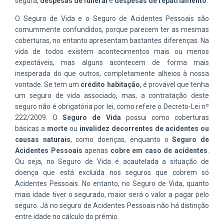
segura,
despesas de funeral
e
despesas de repatriamento
.
O Seguro de Vida e o Seguro de Acidentes Pessoais são
comummente confundidos, porque parecem ter as mesmas
coberturas, no entanto apresentam bastantes diferenças. Na
vida de todos existem acontecimentos mais ou menos
expectáveis, mas alguns acontecem de forma mais
inesperada do que outros, completamente alheios à nossa
vontade. Se tem um
crédito habitação
, é provável que tenha
um seguro de vida associado, mas, a contratação deste
seguro não é obrigatória por lei, como refere o Decreto-Lei nº
222/2009. O
Seguro de Vida
possui como coberturas
básicas a
morte
ou
invalidez decorrentes de acidentes ou
causas naturais
, como doenças, enquanto o
Seguro de
Acidentes Pessoais
apenas
cobre em caso de acidentes
.
Ou seja, no Seguro de Vida é acautelada a situação de
doença que está excluída nos seguros que cobrem só
Acidentes Pessoais. No entanto, no Seguro de Vida, quanto
mais idade tiver o segurado, maior será o valor a pagar pelo
seguro. Já no seguro de Acidentes Pessoais não há distinção
entre idade no cálculo do prémio.