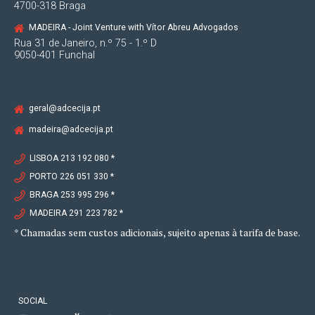
4700-318 Braga
MADEIRA - Joint Venture with Vítor Abreu Advogados
Rua 31 de Janeiro, n.º 75 - 1.º D
9050-401 Funchal
geral@adcecija.pt
madeira@adcecija.pt
LISBOA 213 192 080 *
PORTO 226 051 330 *
BRAGA 253 995 296 *
MADEIRA 291 223 782 *
* Chamadas sem custos adicionais, sujeito apenas à tarifa de base.
SOCIAL