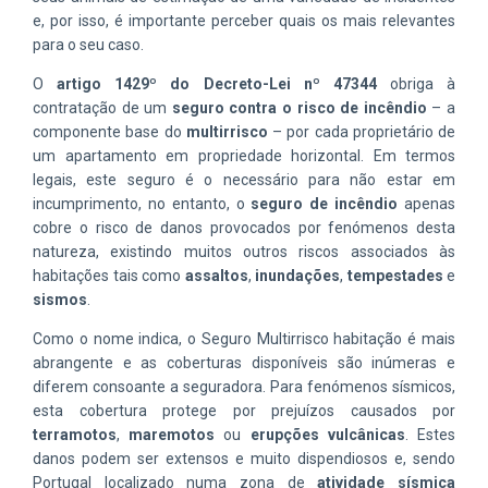
e, por isso, é importante perceber quais os mais relevantes
para o seu caso.
O
artigo 1429º do Decreto-Lei nº 47344
obriga à
contratação de um
seguro contra o risco de incêndio
– a
componente base do
multirrisco
– por cada proprietário de
um apartamento em propriedade horizontal. Em termos
legais, este seguro é o necessário para não estar em
incumprimento, no entanto, o
seguro de incêndio
apenas
cobre o risco de danos provocados por fenómenos desta
natureza, existindo muitos outros riscos associados às
habitações tais como
assaltos
,
inundações
,
tempestades
e
sismos
.
Como o nome indica, o Seguro Multirrisco habitação é mais
abrangente e as coberturas disponíveis são inúmeras e
diferem consoante a seguradora. Para fenómenos sísmicos,
esta cobertura protege por prejuízos causados por
terramotos
,
maremotos
ou
erupções vulcânicas
. Estes
danos podem ser extensos e muito dispendiosos e, sendo
Portugal localizado numa zona de
atividade sísmica