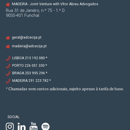
MADEIRA - Joint Venture with Vítor Abreu Advogados
Rua 31 de Janeiro, n.º 75 - 1.º D
9050-401 Funchal
geral@adcecija.pt
madeira@adcecija.pt
LISBOA 213 192 080 *
PORTO 226 051 330 *
BRAGA 253 995 296 *
MADEIRA 291 223 782 *
* Chamadas sem custos adicionais, sujeito apenas à tarifa de base.
SOCIAL