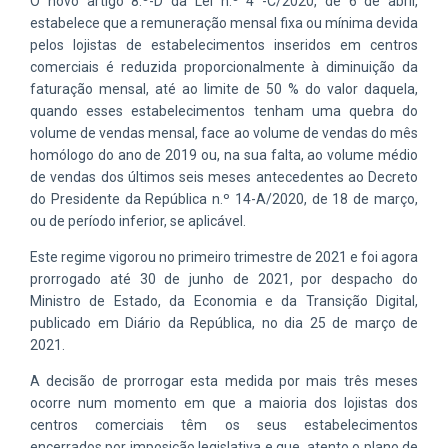
O novo artigo 8.º-D da Lei n.º 4 -C/2020, de 6 de abril,
estabelece que a remuneração mensal fixa ou mínima devida
pelos lojistas de estabelecimentos inseridos em centros
comerciais é reduzida proporcionalmente à diminuição da
faturação mensal, até ao limite de 50 % do valor daquela,
quando esses estabelecimentos tenham uma quebra do
volume de vendas mensal, face ao volume de vendas do mês
homólogo do ano de 2019 ou, na sua falta, ao volume médio
de vendas dos últimos seis meses antecedentes ao Decreto
do Presidente da República n.º 14-A/2020, de 18 de março,
ou de período inferior, se aplicável.
Este regime vigorou no primeiro trimestre de 2021 e foi agora
prorrogado até 30 de junho de 2021, por despacho do
Ministro de Estado, da Economia e da Transição Digital,
publicado em Diário da República, no dia 25 de março de
2021.
A decisão de prorrogar esta medida por mais três meses
ocorre num momento em que a maioria dos lojistas dos
centros comerciais têm os seus estabelecimentos
encerrados por imposição legislativa e que, atento o plano de