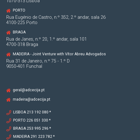
1070-313 Lisboa
PORTO
Rua Eugénio de Castro, n.º 352, 2.º andar, sala 26
4100-225 Porto
BRAGA
Rua de Janes, n.º 20, 1.º andar, sala 101
4700-318 Braga
MADEIRA - Joint Venture with Vítor Abreu Advogados
Rua 31 de Janeiro, n.º 75 - 1.º D
9050-401 Funchal
geral@adcecija.pt
madeira@adcecija.pt
LISBOA 213 192 080 *
PORTO 226 051 330 *
BRAGA 253 995 296 *
MADEIRA 291 223 782 *