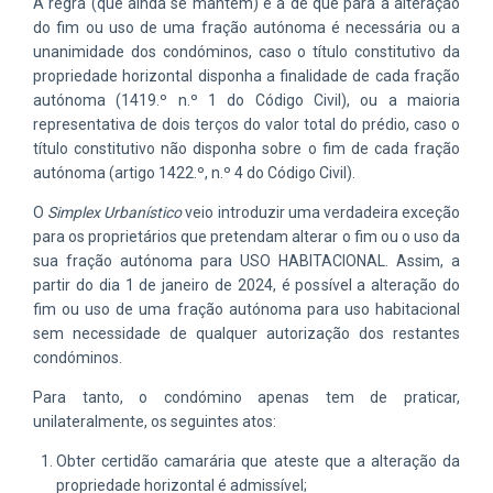
A regra (que ainda se mantém) é a de que para a alteração
do fim ou uso de uma fração autónoma é necessária ou a
unanimidade dos condóminos, caso o título constitutivo da
propriedade horizontal disponha a finalidade de cada fração
autónoma (1419.º n.º 1 do Código Civil), ou a maioria
representativa de dois terços do valor total do prédio, caso o
título constitutivo não disponha sobre o fim de cada fração
autónoma (artigo 1422.º, n.º 4 do Código Civil).
O
Simplex Urbanístico
veio introduzir uma verdadeira exceção
para os proprietários que pretendam alterar o fim ou o uso da
sua fração autónoma para USO HABITACIONAL. Assim, a
partir do dia 1 de janeiro de 2024, é possível a alteração do
fim ou uso de uma fração autónoma para uso habitacional
sem necessidade de qualquer autorização dos restantes
condóminos.
Para tanto, o condómino apenas tem de praticar,
unilateralmente, os seguintes atos:
Obter certidão camarária que ateste que a alteração da
propriedade horizontal é admissível;