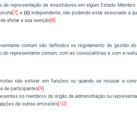
iços de representação de investidores em algum Estado-Membro
onista
[7]
, e
(ii)
independente, não podendo estar associado a qu
de afetar a sua isenção
[8]
.
presentante comum são definidos no regulamento de gestão d
 do representante comum, com as convocatórias e com a realiz
istas não estiver em funções ou quando se recusar a convo
 de participantes
[9]
.
esentes os membros do órgão de administração ou representant
igações de outras emissões
[10]
.