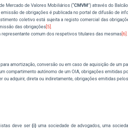
e Mercado de Valores Mobiliários (“
CMVM
”) através do Balcão
a emissão de obrigações é publicada no portal de difusão de i
imento coletivo está sujeita a registo comercial das obrigaçõe
emissão das obrigações
[5]
.
m representante comum dos respetivos titulares das mesmas
[6]
.
para amortização, conversão ou em caso de aquisição de um patri
a um compartimento autónomo de um OIA, obrigações emitidas 
u adquirir, direta ou indiretamente, obrigações emitidas pelo
nistas deve ser
(i)
uma sociedade de advogados, uma sociedade