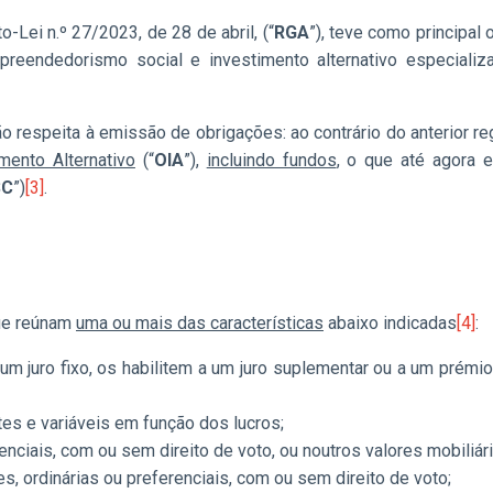
Lei n.º 27/2023, de 28 de abril, (“
RGA
”), teve como principa
preendedorismo social e investimento alternativo especializ
o respeita à emissão de obrigações: ao contrário do anterior r
ento Alternativo
(“
OIA
”),
incluindo fundos
, o que até agora 
SC
”)
[3]
.
ue reúnam
uma ou mais das características
abaixo indicadas
[4]
:
 um juro fixo, os habilitem a um juro suplementar ou a um prém
es e variáveis em função dos lucros;
nciais, com ou sem direito de voto, ou noutros valores mobiliári
s, ordinárias ou preferenciais, com ou sem direito de voto;