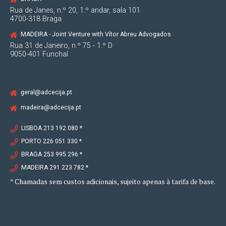
Rua de Janes, n.º 20, 1.º andar, sala 101
4700-318 Braga
MADEIRA - Joint Venture with Vítor Abreu Advogados
Rua 31 de Janeiro, n.º 75 - 1.º D
9050-401 Funchal
geral@adcecija.pt
madeira@adcecija.pt
LISBOA 213 192 080 *
PORTO 226 051 330 *
BRAGA 253 995 296 *
MADEIRA 291 223 782 *
* Chamadas sem custos adicionais, sujeito apenas à tarifa de base.