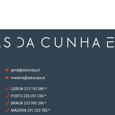
geral@adcecija.pt
madeira@adcecija.pt
LISBOA 213 192 080 *
PORTO 226 051 330 *
BRAGA 253 995 296 *
MADEIRA 291 223 782 *