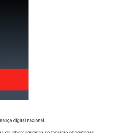
nça digital nacional.
s de cibersegurança se tornarão obrigatórias.