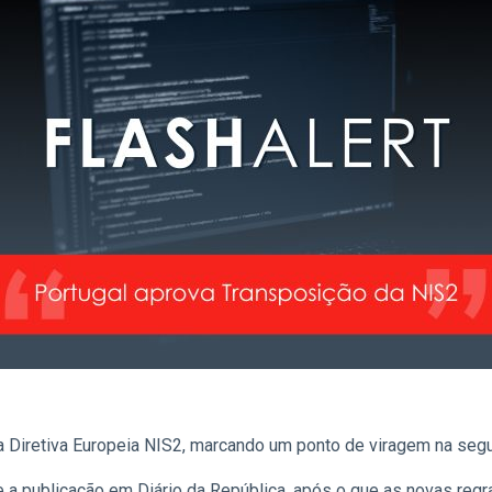
Diretiva Europeia NIS2, marcando um ponto de viragem na segura
 a publicação em Diário da República, após o que as novas regra