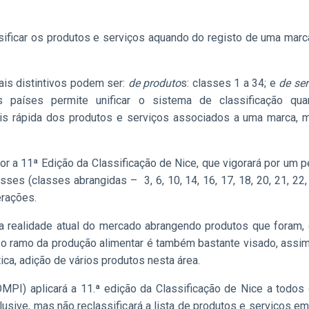
sificar os produtos e serviços aquando do registo de uma marc
nais distintivos podem ser:
de produto
s: classes 1 a 34; e
de ser
s países permite unificar o sistema de classificação qua
mais rápida dos produtos e serviços associados a uma marca,
gor a 11ª Edição da Classificação de Nice, que vigorará por um p
ses (classes abrangidas – 3, 6, 10, 14, 16, 17, 18, 20, 21, 2
erações.
a realidade atual do mercado abrangendo produtos que foram, 
, o ramo da produção alimentar é também bastante visado, as
a, adição de vários produtos nesta área.
MPI) aplicará a 11.ª edição da Classificação de Nice a todos
lusive, mas não reclassificará a lista de produtos e serviços e