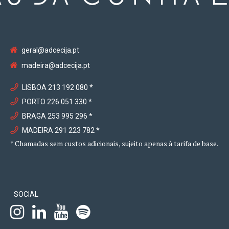
geral@adcecija.pt
madeira@adcecija.pt
LISBOA 213 192 080 *
PORTO 226 051 330 *
BRAGA 253 995 296 *
MADEIRA 291 223 782 *
* Chamadas sem custos adicionais, sujeito apenas à tarifa de base.
SOCIAL