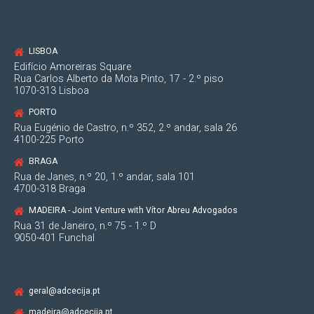
LISBOA
Edifício Amoreiras Square
Rua Carlos Alberto da Mota Pinto, 17 - 2.º piso
1070-313 Lisboa
PORTO
Rua Eugénio de Castro, n.º 352, 2.º andar, sala 26
4100-225 Porto
BRAGA
Rua de Janes, n.º 20, 1.º andar, sala 101
4700-318 Braga
MADEIRA - Joint Venture with Vítor Abreu Advogados
Rua 31 de Janeiro, n.º 75 - 1.º D
9050-401 Funchal
geral@adcecija.pt
madeira@adcecija.pt