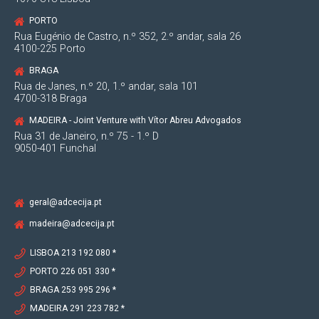
PORTO
Rua Eugénio de Castro, n.º 352, 2.º andar, sala 26
4100-225 Porto
BRAGA
Rua de Janes, n.º 20, 1.º andar, sala 101
4700-318 Braga
MADEIRA - Joint Venture with Vítor Abreu Advogados
Rua 31 de Janeiro, n.º 75 - 1.º D
9050-401 Funchal
geral@adcecija.pt
madeira@adcecija.pt
LISBOA 213 192 080 *
PORTO 226 051 330 *
BRAGA 253 995 296 *
MADEIRA 291 223 782 *