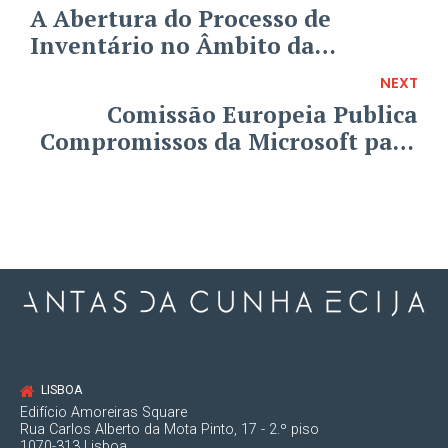
A Abertura do Processo de
Inventário no Âmbito da
Insolvência
NEXT
Comissão Europeia Publica
Compromissos da Microsoft para
Teste de Mercado
LISBOA
Edifício Amoreiras Square
Rua Carlos Alberto da Mota Pinto, 17 - 2.º piso
1070-313 Lisboa