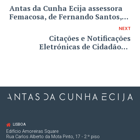
Antas da Cunha Ecija assessora
Femacosa, de Fernando Santos,
em Operação com a Science4you
NEXT
Citações e Notificações
Eletrónicas de Cidadãos e
Empresas - Terminou o Período
Transitório
LISBOA
Edifício Amoreiras Square
Rua Carlos Alberto da Mota Pinto, 17 - 2.º piso