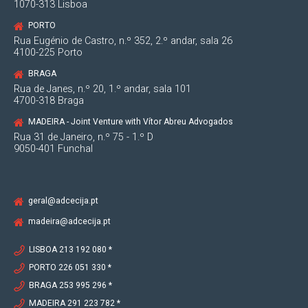
1070-313 Lisboa
PORTO
Rua Eugénio de Castro, n.º 352, 2.º andar, sala 26
4100-225 Porto
BRAGA
Rua de Janes, n.º 20, 1.º andar, sala 101
4700-318 Braga
MADEIRA - Joint Venture with Vítor Abreu Advogados
Rua 31 de Janeiro, n.º 75 - 1.º D
9050-401 Funchal
geral@adcecija.pt
madeira@adcecija.pt
LISBOA 213 192 080 *
PORTO 226 051 330 *
BRAGA 253 995 296 *
MADEIRA 291 223 782 *