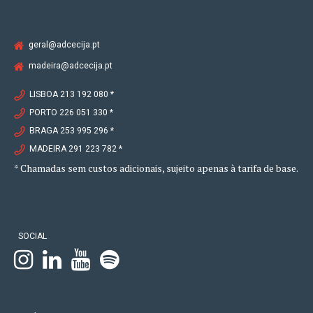
geral@adcecija.pt
madeira@adcecija.pt
LISBOA 213 192 080 *
PORTO 226 051 330 *
BRAGA 253 995 296 *
MADEIRA 291 223 782 *
* Chamadas sem custos adicionais, sujeito apenas à tarifa de base.
SOCIAL