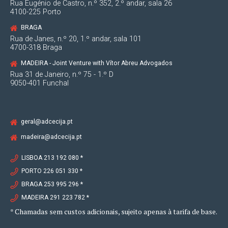
Rua Eugénio de Castro, n.º 352, 2.º andar, sala 26
4100-225 Porto
BRAGA
Rua de Janes, n.º 20, 1.º andar, sala 101
4700-318 Braga
MADEIRA - Joint Venture with Vítor Abreu Advogados
Rua 31 de Janeiro, n.º 75 - 1.º D
9050-401 Funchal
geral@adcecija.pt
madeira@adcecija.pt
LISBOA 213 192 080 *
PORTO 226 051 330 *
BRAGA 253 995 296 *
MADEIRA 291 223 782 *
* Chamadas sem custos adicionais, sujeito apenas à tarifa de base.