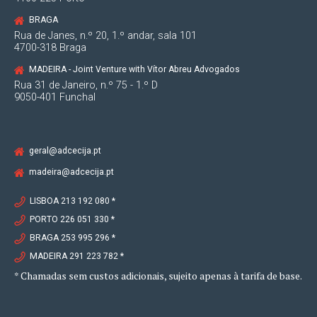
BRAGA
Rua de Janes, n.º 20, 1.º andar, sala 101
4700-318 Braga
MADEIRA - Joint Venture with Vítor Abreu Advogados
Rua 31 de Janeiro, n.º 75 - 1.º D
9050-401 Funchal
geral@adcecija.pt
madeira@adcecija.pt
LISBOA 213 192 080 *
PORTO 226 051 330 *
BRAGA 253 995 296 *
MADEIRA 291 223 782 *
* Chamadas sem custos adicionais, sujeito apenas à tarifa de base.