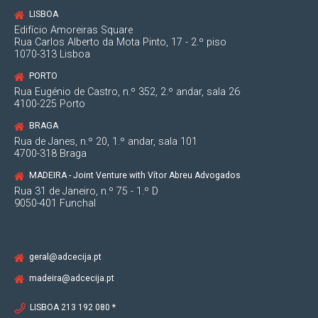
LISBOA
Edifício Amoreiras Square
Rua Carlos Alberto da Mota Pinto, 17 - 2.º piso
1070-313 Lisboa
PORTO
Rua Eugénio de Castro, n.º 352, 2.º andar, sala 26
4100-225 Porto
BRAGA
Rua de Janes, n.º 20, 1.º andar, sala 101
4700-318 Braga
MADEIRA - Joint Venture with Vítor Abreu Advogados
Rua 31 de Janeiro, n.º 75 - 1.º D
9050-401 Funchal
geral@adcecija.pt
madeira@adcecija.pt
LISBOA 213 192 080 *