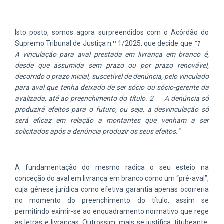
Isto posto, somos agora surpreendidos com o Acórdão do
Supremo Tribunal de Justiça n.º 1/2025, que decide que
“1 ―
A vinculação para aval prestada em livrança em branco é,
desde que assumida sem prazo ou por prazo renovável,
decorrido o prazo inicial, suscetível de denúncia, pelo vinculado
para aval que tenha deixado de ser sócio ou sócio-gerente da
avalizada, até ao preenchimento do título. 2 ― A denúncia só
produzirá efeitos para o futuro, ou seja, a desvinculação só
será eficaz em relação a montantes que venham a ser
solicitados após a denúncia produzir os seus efeitos.”
A fundamentação do mesmo radica o seu esteio na
conceção do aval em livrança em branco como um “pré-aval”,
cuja génese jurídica como efetiva garantia apenas ocorreria
no momento do preenchimento do título, assim se
permitindo eximir-se ao enquadramento normativo que rege
as letras e livranças. Outrossim, mais se justifica, titubeante,