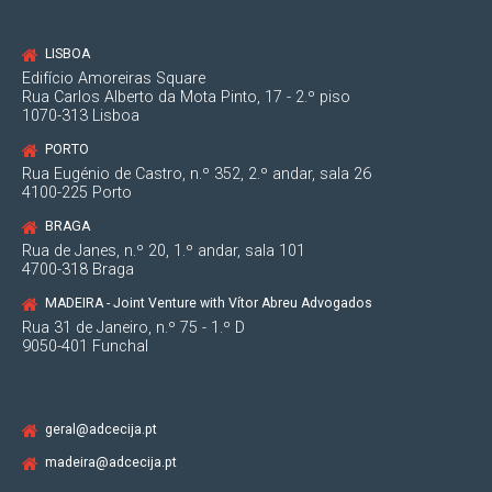
LISBOA
Edifício Amoreiras Square
Rua Carlos Alberto da Mota Pinto, 17 - 2.º piso
1070-313 Lisboa
PORTO
Rua Eugénio de Castro, n.º 352, 2.º andar, sala 26
4100-225 Porto
BRAGA
Rua de Janes, n.º 20, 1.º andar, sala 101
4700-318 Braga
MADEIRA - Joint Venture with Vítor Abreu Advogados
Rua 31 de Janeiro, n.º 75 - 1.º D
9050-401 Funchal
geral@adcecija.pt
madeira@adcecija.pt