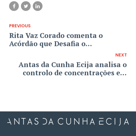
PREVIOUS
Rita Vaz Corado comenta o
Acórdão que Desafia o
Miserabilismo Indemnizatório
NEXT
em Portugal
Antas da Cunha Ecija analisa o
controlo de concentrações em
Portugal no Chambers Global
Practice Guide - Merger Control
2025