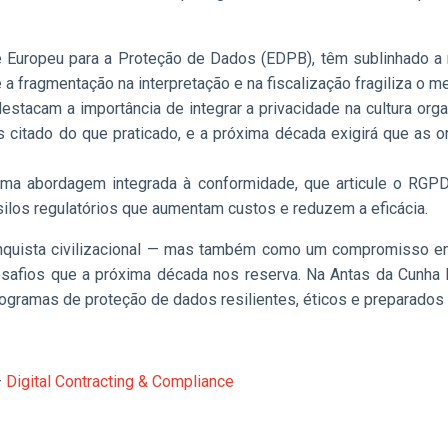
té Europeu para a Proteção de Dados (EDPB), têm sublinhado 
ragmentação na interpretação e na fiscalização fragiliza o mer
stacam a importância de integrar a privacidade na cultura org
is citado do que praticado, e a próxima década exigirá que as
uma abordagem integrada à conformidade, que articule o RGP
o silos regulatórios que aumentam custos e reduzem a eficácia.
uista civilizacional — mas também como um compromisso em
desafios que a próxima década nos reserva. Na Antas da Cunh
gramas de proteção de dados resilientes, éticos e preparados p
–
Digital Contracting & Compliance