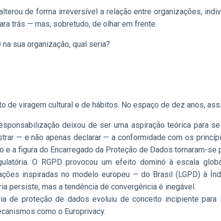
terou de forma irreversível a relação entre organizações, in
ara trás — mas, sobretudo, de olhar em frente.
na sua organização, qual seria?
o de viragem cultural e de hábitos. No espaço de dez anos, as
a responsabilização deixou de ser uma aspiração teórica para s
rar — e não apenas declarar — a conformidade com os princípio
to e a figura do Encarregado da Proteção de Dados tornaram-se 
regulatória. O RGPD provocou um efeito dominó à escala glo
lações inspiradas no modelo europeu — do Brasil (LGPD) à Í
ia persiste, mas a tendência de convergência é inegável.
téria de proteção de dados evoluiu de conceito incipiente pa
mecanismos como o Europrivacy.