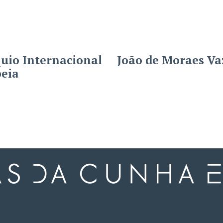
quio Internacional
João de Moraes Vaz
peia