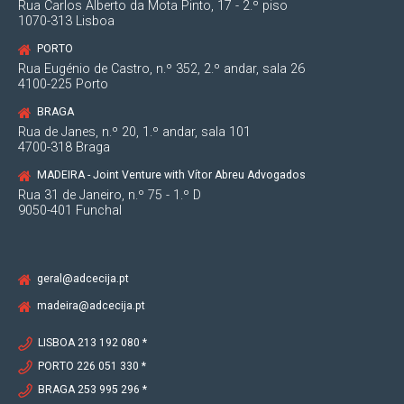
Rua Carlos Alberto da Mota Pinto, 17 - 2.º piso
1070-313 Lisboa
PORTO
Rua Eugénio de Castro, n.º 352, 2.º andar, sala 26
4100-225 Porto
BRAGA
Rua de Janes, n.º 20, 1.º andar, sala 101
4700-318 Braga
MADEIRA - Joint Venture with Vítor Abreu Advogados
Rua 31 de Janeiro, n.º 75 - 1.º D
9050-401 Funchal
geral@adcecija.pt
madeira@adcecija.pt
LISBOA 213 192 080 *
PORTO 226 051 330 *
BRAGA 253 995 296 *