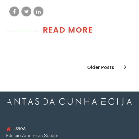
READ MORE
Older Posts
LISBOA
Edifício Amoreiras Square