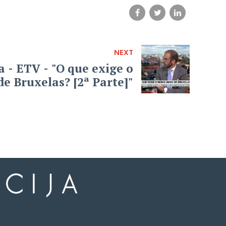
NEXT
 - ETV - "O que exige o
e Bruxelas? [2ª Parte]"