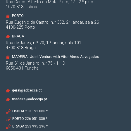
Rua Carlos Alberto da Mota Pinto, 17 - 2.º piso
1070-313 Lisboa
PORTO
Rua Eugénio de Castro, n.º 352, 2.º andar, sala 26
4100-225 Porto
BRAGA
Rua de Janes, n.º 20, 1.º andar, sala 101
4700-318 Braga
MADEIRA - Joint Venture with Vítor Abreu Advogados
Rua 31 de Janeiro, n.º 75 - 1.º D
9050-401 Funchal
geral@adcecija.pt
madeira@adcecija.pt
LISBOA 213 192 080 *
PORTO 226 051 330 *
BRAGA 253 995 296 *