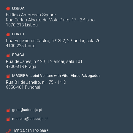
LISBOA
Edifício Amoreiras Square
Rua Carlos Alberto da Mota Pinto, 17 - 2.º piso
1070-313 Lisboa
PORTO
Rua Eugénio de Castro, n.º 352, 2.º andar, sala 26
4100-225 Porto
BRAGA
Rua de Janes, n.º 20, 1.º andar, sala 101
4700-318 Braga
MADEIRA - Joint Venture with Vítor Abreu Advogados
Rua 31 de Janeiro, n.º 75 - 1.º D
9050-401 Funchal
geral@adcecija.pt
madeira@adcecija.pt
LISBOA 213 192 080 *