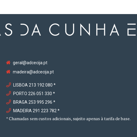
geral@adcecija.pt
madeira@adcecija.pt
LISBOA 213 192 080 *
PORTO 226 051 330 *
BRAGA 253 995 296 *
MADEIRA 291 223 782 *
* Chamadas sem custos adicionais, sujeito apenas à tarifa de base.