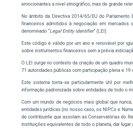
emocionantes a nível etnográfico, mas de grande rele
No âmbito da Directiva 2014/65/EU do Parlamento E
financeiros admitidos à negociação em mercados or
denominado “
Legal Entity Identifier
” (LEI).
Este código é válido por um ano e renovável por ig
sobre instrumentos financeiros sem a prévia indiciaç
O LEI surge no contexto da criação de um quadro mund
71 autoridades públicas com participação plena e 19
Este sistema torna-se particularmente útil por me
informação padronizada sobre entidades de todo o mu
Com um mundo de negócios mais global que nunca, 
entidades jurídicas (no nosso caso, os NIPCs e Númer
de contribuinte que assolam as Conservatórias do R
instituições equivalentes de todo o planeta, dar luga