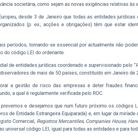
vância societária, como sejam as novas exigências relativas às
uropeu, desde 3 de Janeiro que todas as entidades jurídicas
ganizados (p. ex., acções e obrigações) têm que estar ident
uais períodos, tornando-se essencial por actualmente não pod
ão do código LEI do ordenante.
ial de entidades jurídicas coordenado e supervisionado pelo “
R
 observadores de mais de 50 países, constituído em Janeiro de 
lhorar a gestão de risco das empresas e deter fraudes finan
ndo, a qual é regularmente verificada pelo ROC.
prevemos e desejamos que num futuro próximo os códigos LEI 
os de Entidade Estrangeira Equiparada) e, em lugar da miríade d
egisto Comercial,
Registros Mercantiles
,
Companies House
,
Hand
r ao universal código LEI, igual para todas as entidades e para 