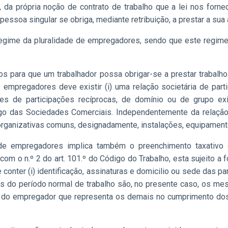
, da própria noção de contrato de trabalho que a lei nos forn
 pessoa singular se obriga, mediante retribuição,
a prestar a sua
 regime da pluralidade de empregadores, sendo que este regime
ivos para que um trabalhador possa obrigar-se a prestar traba
s empregadores deve existir (i) uma relação societária de parti
ções de participações recíprocas, de domínio ou de grupo e
igo das Sociedades Comerciais. Independentemente da relação
ganizativas comuns, designadamente, instalações, equipamento
e de empregadores implica também o preenchimento taxativo 
 com o n.º 2 do art. 101.º do Código do Trabalho, esta sujeito a 
 conter (i) identificação, assinaturas e domicilio ou sede das part
os do período normal de trabalho são, no presente caso, os m
ção do empregador que representa os demais no cumprimento do