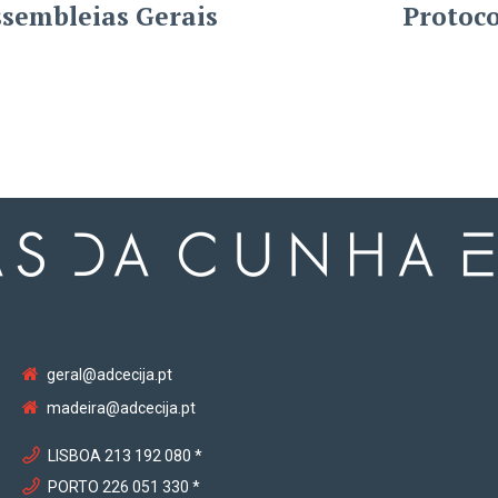
ssembleias Gerais
Protoco
geral@adcecija.pt
madeira@adcecija.pt
LISBOA 213 192 080 *
PORTO 226 051 330 *