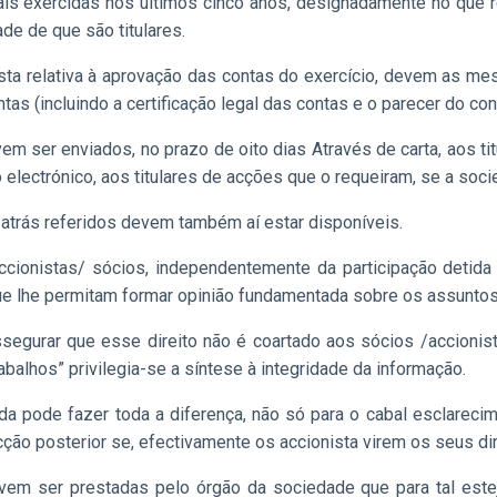
onais exercidas nos últimos cinco anos, designadamente no que
de de que são titulares.
sta relativa à aprovação das contas do exercício, devem as mes
s (incluindo a certificação legal das contas e o parecer do con
vem
ser enviados, no prazo de oito dias Através de carta, aos 
o electrónico, aos titulares de acções que o requeiram, se a soci
s atrás referidos devem também aí estar disponíveis.
cionistas/ sócios, independentemente da participação detida
ue lhe permitam formar opinião fundamentada sobre os assuntos 
egurar que esse direito não é coartado aos sócios /accionist
balhos” privilegia-se a síntese à integridade da informação.
ada pode fazer toda a diferença, não só para o cabal esclarec
ção posterior se, efectivamente os accionista virem os seus dir
vem ser prestadas pelo órgão da sociedade que para tal estej