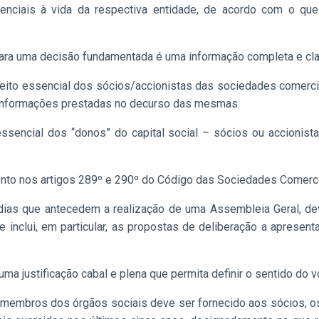
nciais à vida da respectiva entidade, de acordo com o que
ara uma decisão fundamentada é uma informação completa e clar
ito essencial dos sócios/accionistas das sociedades comerciai
 informações prestadas no decurso das mesmas.
 essencial dos “donos” do capital social – sócios ou accionis
sento nos artigos 289º e 290º do Código das Sociedades Comerci
dias que antecedem a realização de uma Assembleia Geral, dev
inclui, em particular, as propostas de deliberação a apresent
uma justificação cabal e plena que permita definir o sentido do v
e membros dos órgãos sociais deve ser fornecido aos sócios, 