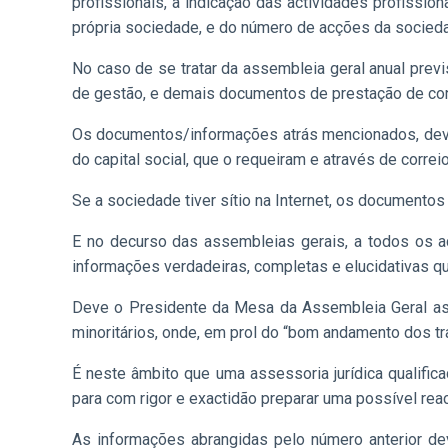
profissionais, a indicação das actividades profissi
própria sociedade, e do número de acções da socieda
No caso de se tratar
da assembleia geral anual previ
de gestão, e demais documentos de prestação de conta
Os documentos/informações atrás mencionados, de
do capital social, que o requeiram e através de correi
Se a sociedade tiver sítio na Internet, os documento
E no decurso das assembleias gerais, a todos os ac
informações verdadeiras, completas e elucidativas q
Deve o Presidente da Mesa da Assembleia Geral ass
minoritários, onde, em prol do “bom andamento dos tra
É neste âmbito que uma assessoria jurídica qualific
para com rigor e exactidão preparar uma possível reac
As informações abrangidas pelo número anterior de