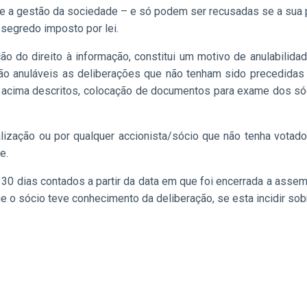
be a gestão da sociedade – e só podem ser recusadas se a sua 
 segredo imposto por lei.
ão do direito à informação, constitui um motivo de anulabili
ão anuláveis as deliberações que não tenham sido precedida
 acima descritos, colocação de documentos para exame dos sóci
calização ou por qualquer accionista/sócio que não tenha vota
te.
30 dias contados a partir da data em que foi encerrada a assemb
que o sócio teve conhecimento da deliberação, se esta incidir s