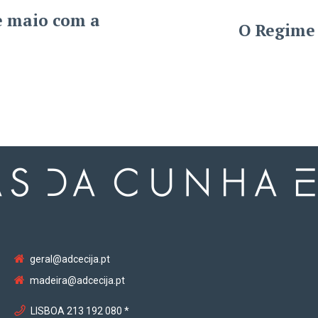
e maio com a
O Regime
geral@adcecija.pt
madeira@adcecija.pt
LISBOA 213 192 080 *