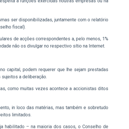
 respeita a funções exercidas noutras empresas ou na
mas ser disponibilizadas, juntamente com o relatório
selho fiscal).
titulares de acções correspondentes a, pelo menos, 1%
edade não os divulgar no respectivo sítio na Internet.
 no capital, podem requerer que lhe sejam prestadas
sujeitos a deliberação.
as, como muitas vezes acontece a accionistas ditos
imento, in loco das matérias, mas também e sobretudo
eitos limitados.
a habilitado – na maioria dos casos, o Conselho de