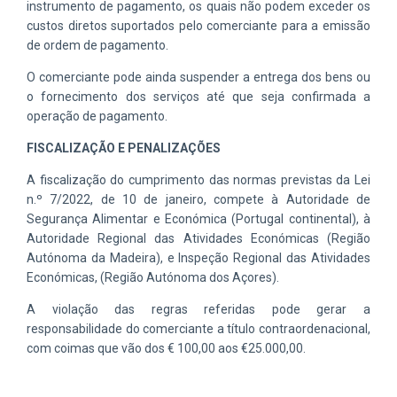
instrumento de pagamento, os quais não podem exceder os
custos diretos suportados pelo comerciante para
a
emissão
de ordem de pagamento
.
O comerciante pode ainda suspender a entrega dos bens ou
o fornecimento dos serviços até que seja confirmada a
operação de pagamento.
FISCALIZAÇÃO E PENALIZAÇÕES
A fiscalização do cumprimento das normas previstas
da
L
ei
n.º 7/2022
, de 10 de janeiro
,
compete à Autoridade de
Segurança Alimentar e Económica
(Portugal
c
ontinental), à
Autoridade Regional das Atividades Económicas
(
Região
Autónoma da Madeira
)
, e Inspeção Regional das Atividades
Económicas,
(
Região Autónoma dos Açores)
.
A violação das regras referidas pode gerar a
responsabilidade do comerciante a
título
contraordenacional,
com coimas que vão dos € 100,00 aos €25.000,00
.