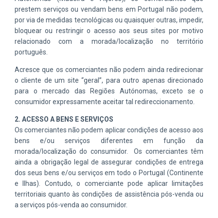
prestem serviços ou vendam bens em Portugal não podem,
por via de medidas tecnológicas ou quaisquer outras, impedir,
bloquear ou restringir o acesso aos seus sites por motivo
relacionado com a morada/localização no território
português.
Acresce que os comerciantes não podem ainda redirecionar
o cliente de um site “geral”, para outro apenas direcionado
para o mercado das Regiões
A
utónomas, exceto se
o
consumidor expressamente
aceitar tal redireccionamento.
2.
ACESSO A BENS E SERVIÇOS
Os comerciantes não podem aplicar condições
de
acesso aos
bens e/ou serviços diferentes em função d
a
morada/localização
do consumidor
.
Os comerciantes têm
ainda a obrigação legal de assegurar condições de entrega
dos seus bens e/ou serviços em todo o Portugal (
C
ontinente
e
I
lhas). Contudo,
o comerciante pode aplicar
limitaç
ões
territoriais quanto às condições de
assistência pós-venda ou
a serviços pós-venda
ao
consumidor.