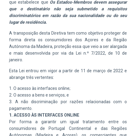
que estabelece
que
Os Estados-Membros devem assegurar
que o destinatário não seja submetido a requisitos
discriminatórios em razão da sua nacionalidade ou do seu
lugar de residência.
A transposição desta Diretiva
tem como objetivo proteger
de
forma direta
os
consumidores
dos Açores e da Região
Autónoma da Madeira
, proteção essa que veio a ser alargada
e mais desenvolvida por via da
Lei n.º 7/2022
, de 10 de
janeiro
.
Esta
L
ei entrou em
vigor a partir
de
11
de març
o
de 2022
e
abrange três vertentes:
1.
O a
cesso às interfaces online
;
2.
O a
cesso a bens e serviços;
e
3.
A
não discriminação por razões relacionadas com o
pagamento
.
1.
ACESSO ÀS INTERFACES ONLINE
Por forma a garantir um i
gual tratamento entre
os
consumidores
de
Portugal Continental e das Regiões
Autónomas (Madeira e Açores), os comerciantes que