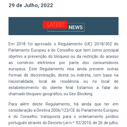
29 de Julho, 2022
Em 2018 foi aprovado o
Regulamento (UE) 2018/302 do
Parlamento Europeu e do Conselho
que
tem
como principal
objetivo
a
pre
venção
d
o bloqueio ou
da
restrição do acesso
ao comércio
eletrónico
por parte
dos consumidores
europeus.
Este Regulamento visa ainda prevenir outras
formas de discriminação
,
direta ou indireta
,
com base na
nacionalidade
,
local de residência ou no local de
estabelecimento do cliente final.
Estamos a falar do
chamado bloqueio geográfico
, ou
Geo-Blocking
.
Para além deste Regulamento, há ainda
que
ter em
consideração a
Diretiva 2006/123/CE do Parlamento Europeu
e do Conselho
,
transposta para o ordenamento jurídico
português
através do Decreto-Lei n.º 92/2010, de 26 de julho
,