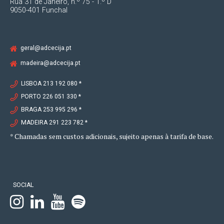
Rua 31 de Janeiro, n.º 75 - 1.º D
9050-401 Funchal
geral@adcecija.pt
madeira@adcecija.pt
LISBOA 213 192 080 *
PORTO 226 051 330 *
BRAGA 253 995 296 *
MADEIRA 291 223 782 *
* Chamadas sem custos adicionais, sujeito apenas à tarifa de base.
SOCIAL