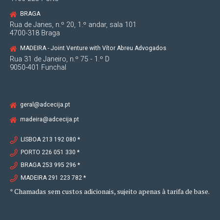
BRAGA
Rua de Janes, n.º 20, 1.º andar, sala 101
4700-318 Braga
MADEIRA - Joint Venture with Vítor Abreu Advogados
Rua 31 de Janeiro, n.º 75 - 1.º D
9050-401 Funchal
geral@adcecija.pt
madeira@adcecija.pt
LISBOA 213 192 080 *
PORTO 226 051 330 *
BRAGA 253 995 296 *
MADEIRA 291 223 782 *
* Chamadas sem custos adicionais, sujeito apenas à tarifa de base.