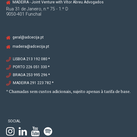
MADEIRA - Joint Venture with Vítor Abreu Advogados
Rua 31 de Janeiro, n.º 75 - 1.º D
9050-401 Funchal
geral@adcecija.pt
madeira@adcecija.pt
LISBOA 213 192 080 *
PORTO 226 051 330 *
BRAGA 253 995 296 *
MADEIRA 291 223 782 *
* Chamadas sem custos adicionais, sujeito apenas à tarifa de base.
SOCIAL