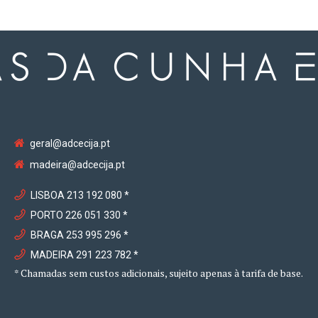
geral@adcecija.pt
madeira@adcecija.pt
LISBOA 213 192 080 *
PORTO 226 051 330 *
BRAGA 253 995 296 *
MADEIRA 291 223 782 *
* Chamadas sem custos adicionais, sujeito apenas à tarifa de base.