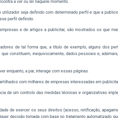
encontra a ver ou ler naquele momento.
tilizador seja definido com determinado perfil e que a publicida
se perfil definido.
 empresas e de artigos a publicitar, são mostrados os que mai
dores de tal forma que, a título de exemplo, alguns dos perfi
tras que constituem, inequivocamente, dados pessoais e, adem
ver enquanto, a par, interage com essas páginas.
artilhados com milhares de empresas interessadas em publicita
cia de um controlo das medidas técnicas e organizativas impl
de de exercer os seus direitos (acesso, retificação, apagament
qualquer decisão tomada com base no tratamento automatizado que