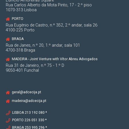
Edifício Amoreiras Square
Rua Carlos Alberto da Mota Pinto, 17 - 2.º piso
1070-313 Lisboa
PORTO
Rua Eugénio de Castro, n.º 352, 2.º andar, sala 26
4100-225 Porto
BRAGA
Rua de Janes, n.º 20, 1.º andar, sala 101
4700-318 Braga
MADEIRA - Joint Venture with Vítor Abreu Advogados
Rua 31 de Janeiro, n.º 75 - 1.º D
9050-401 Funchal
geral@adcecija.pt
madeira@adcecija.pt
LISBOA 213 192 080 *
PORTO 226 051 330 *
BRAGA 253 995 296 *