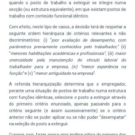
quando o posto de trabalho a extinguir se integre numa
secção (ou estrutura equivalente), em que existam postos de
trabalho com conteúdo funcional idêntico.
Com efeito, neste tipo de casos, a decisão terá de respeitar a
seguinte ordem hierárquica de critérios relevantes e não
discriminatórios: (i) “
pior avaliação de desempenho, com
parâmetros previamente conhecidos pelo trabalhador,”
(ii)
“
menores habilitações académicas e profissionais”
, (iii)
maior
onerosidade pela manutenção do vínculo laboral do
trabalhador para a empresa, (iv) “menor experiência na
função”
e (v) “
menor antiguidade na empresa
”.
A referida hierarquização determina que o empregador,
perante uma situação de postos de trabalho numa estrutura
com funções idênticas, selecione o posto a extinguir através
do primeiro critério enunciado, apenas passando para o
critério seguinte (e assim sucessivamente) se o critério
anterior não se puder aplicar ou se não puder “desempatar”
na seleção do posto a extinguir.
Cumpre, pois, fazer agora uma análise crítica do primeiro dos