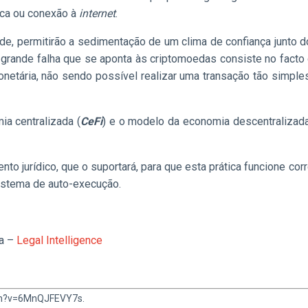
ica ou conexão à
internet
.
dade, permitirão a sedimentação de um clima de confiança junto 
 A grande falha que se aponta às criptomoedas consiste no fact
tária, não sendo possível realizar uma transação tão simple
ia centralizada (
CeFi
) e o modelo da economia descentralizada
to jurídico, que o suportará, para que esta prática funcione co
istema de auto-execução.
ca –
Legal Intelligence
tch?v=6MnQJFEVY7s.