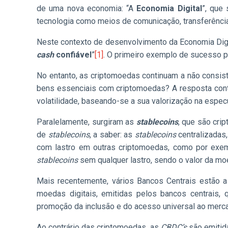
de uma nova economia: “A
Economia Digital
”, que
tecnologia como meios de comunicação, transferênci
Neste contexto de desenvolvimento da Economia Digit
cash
confiável
”
[1]
. O primeiro exemplo de sucesso p
No entanto, as criptomoedas continuam a não consist
bens essenciais com criptomoedas? A resposta conti
volatilidade, baseando-se a sua valorização na espe
Paralelamente, surgiram as
stablecoins
, que são cri
de
stablecoins
, a saber: as
stablecoins
centralizadas
com lastro em outras criptomoedas, como por exe
stablecoins
sem qualquer lastro, sendo o valor da mo
Mais recentemente, vários Bancos Centrais estão a
moedas digitais, emitidas pelos bancos centrais,
promoção da inclusão e do acesso universal ao merca
Ao contrário das criptomoedas, as
CBDC’s
são emitid