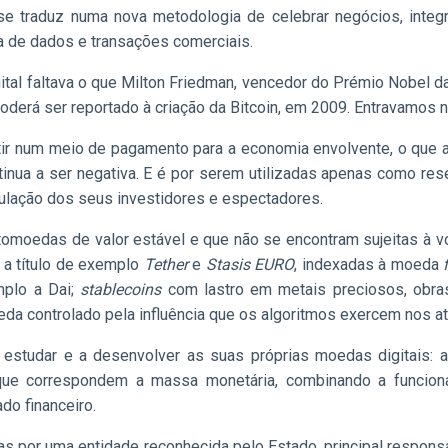
 se traduz numa nova metodologia de celebrar negócios, inte
a de dados e transações comerciais.
al faltava o que Milton Friedman, vencedor do Prémio Nobel d
oderá ser reportado à criação da Bitcoin, em 2009. Entravamos
ir num meio de pagamento para a economia envolvente, o que as
nua a ser negativa. E é por serem utilizadas apenas como re
culação dos seus investidores e espectadores.
ptomoedas de valor estável e que não se encontram sujeitas à v
, a título de exemplo
Tether
e
Stasis EURO
, indexadas à moeda
mplo a Dai;
stabl
ecoins
com lastro em metais preciosos, obras
eda controlado pela influência que os algoritmos exercem nos at
 estudar e a desenvolver as suas próprias moedas digitais: 
 que correspondem a massa monetária, combinando a funcion
do financeiro.
as por uma entidade reconhecida pelo Estado, principal respons