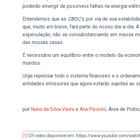
poderão emergir de possíveis falhas na energia elétr
Entendemos que as
CBDC’s
, por via da sua estabili
que, muito em breve, fará parte do nosso dia-a-dia.
especulação, não se consubstanciando em massa mone
das nossas casas.
É necessário um equilíbrio entre o modelo da econom
mundos.
Urge repensar todo o sistema financeiro e o ordenamen
entidades emissoras que agora estarão sujeitas ao s
por
Nuno da Silva Vieira
e
Ana Peixoto
, Área de Práti
[1]
Cfr.vídeo disponível em: https://www.youtube.com/wa