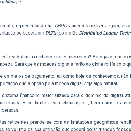
cashless
; e
amento, representando as
CBDC’s
uma alternativa segura, eco
ementação se baseia em
DLT’s
(do inglês
Distributed Ledger Tech
 vão substituir o dinheiro que conhecemos? É inegável que ex
oeda. Será que as moedas digitais farão ao dinheiro físico o q
 os meios de pagamento, tal como hoje os conhecemos, não ir
itando que a opção pela moeda digital seja algo natural.
istema financeiro materializado para o domínio do digital, a
l-moeda – no limite a sua eliminação -, bem como o aument
ideradas.
s reticentes prende-se com as limitações geográficas resul
ões ao volume da sua emissão que poderá gerar grandes fossos