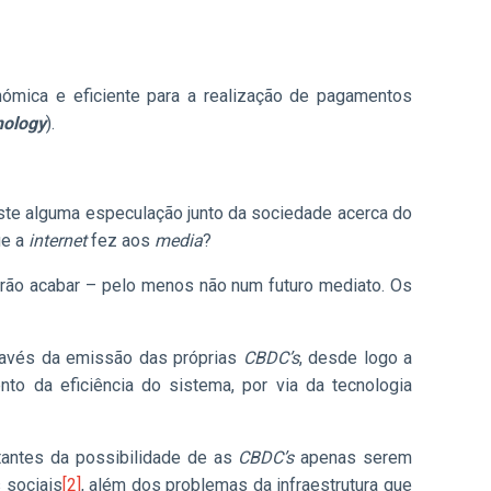
nómica e eficiente para a realização de pagamentos
nology
).
iste alguma especulação junto da sociedade acerca do
ue a
internet
fez aos
media
?
ão acabar – pelo menos não num futuro mediato. Os
través da emissão das próprias
CBDC’s
, desde logo a
o da eficiência do sistema, por via da tecnologia
tantes da possibilidade de as
CBDC’s
apenas serem
 sociais
[2]
, além dos problemas da infraestrutura que