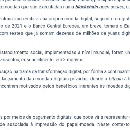
criptomoedas que são executadas numa
blockchain
open source
, o
trais irão emitir a sua própria moeda digital, segundo o regi
iro de 2021 e o Banco Central Europeu, em breve, tornará o
Eur
 com testes que já somam dezenas de milhões de yuans digita
stanciamento social, implementadas a nível mundial, foram u
 assentou, essencialmente, em 3 motivos:
ção na trama da transformação digital, por forma a continuarem
o lançamento das moedas digitais privadas, desde a
bitcoin
à 
contram motivados pelos benefícios inerentes às moedas digit
por meios de pagamento digitais, que pode vir a representar um
ade associada à impressão do papel-moeda. Neste contexto