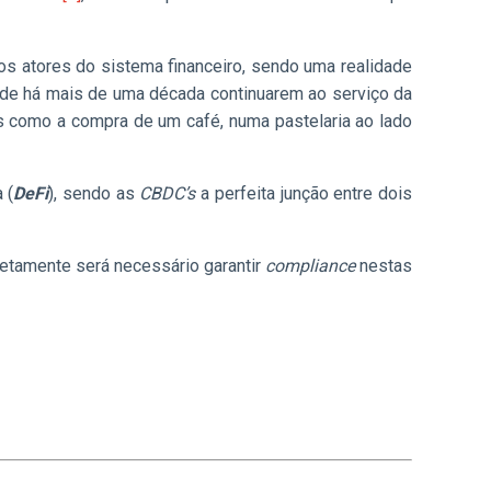
dos atores do sistema financeiro, sendo uma realidade
o de há mais de uma década continuarem ao serviço da
s como a compra de um café, numa pastelaria ao lado
 (
DeFi
), sendo as
CBDC’s
a perfeita junção entre dois
rretamente será necessário garantir
compliance
nestas