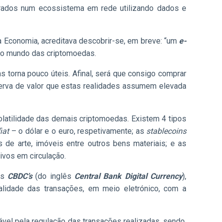
grados num ecossistema em rede utilizando dados e
a Economia, acreditava descobrir-se, em breve: “um
e-
 no mundo das criptomoedas.
 torna pouco úteis. Afinal, será que consigo comprar
serva de valor que estas realidades assumem elevada
olatilidade das demais criptomoedas. Existem 4 tipos
fiat
– o dólar e o euro, respetivamente; as
stablecoins
 de arte, imóveis entre outros bens materiais; e as
ivos em circulação.
as
CBDC’s
(do inglês
Central Bank Digital Currency
),
alidade das transações, em meio eletrónico, com a
ável pela regulação das transações realizadas, sendo,