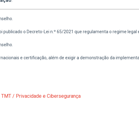
mação
.
nselho.
i publicado o Decreto-Lei n.º 65/2021 que regulamenta o regime legal ex
nselho.
rnacionais e certificação, além de exigir a demonstração da implementa
–
TMT / Privacidade e Cibersegurança