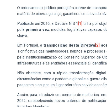
O ordenamento jurídico português carece de transposiç
matéria de cibersegurança, garantindo um elevado n
Publicada em 2016, a Diretiva NIS 1
[1]
tinha por obje
pela
primeira vez
, medidas legislativas capazes d
chave.
Em Portugal, a
transposição desta Diretiva
[2]
ace
significativa das mentalidades, hábitos e processo
pela institucionalização do Conselho Superior de 
infraestruturas e as entidades essenciais aí identific
Não obstante, com a rápida transformação digital
circunstâncias como a pandemia global e a guerra ci
passaram a ocupar um lugar prioritário na vida económ
Assim, para introduzir um conjunto de melhorias, em 
2022, estabelecendo novos critérios de notificaçã
Estados-Membros.