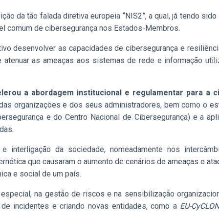
ão da tão falada diretiva europeia “NIS2”, a qual, já tendo sid
ível comum de cibersegurança nos Estados-Membros.
tivo desenvolver as capacidades de cibersegurança e resiliên
e atenuar as ameaças aos sistemas de rede e informação util
lerou a abordagem institucional e regulamentar para a 
s das organizações e dos seus administradores, bem como o es
Cibersegurança e do Centro Nacional de Cibersegurança) e a a
adas.
 e interligação da sociedade, nomeadamente nos intercâmbi
bernética que causaram o aumento de cenários de ameaças e ata
ica e social de um país.
especial, na gestão de riscos e na sensibilização organizaciona
o de incidentes e criando novas entidades, como a
EU-CyCLO