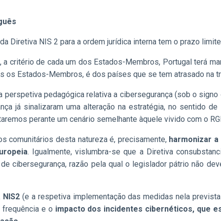
uguês
a Diretiva NIS 2 para a ordem jurídica interna tem o prazo limit
os, a critério de cada um dos Estados-Membros, Portugal terá 
s os Estados-Membros, é dos países que se tem atrasado na tr
perspetiva pedagógica relativa a cibersegurança (sob o signo d
ça já sinalizaram uma alteração na estratégia, no sentido de
Estaremos perante um cenário semelhante àquele vivido com o R
os comunitários desta natureza é, precisamente,
harmonizar a
uropeia
. Igualmente, vislumbra-se que a Diretiva consubsta
de cibersegurança, razão pela qual o legislador pátrio não dev
a NIS2
(e a respetiva implementação das medidas nela prevista
a frequência e o
impacto dos incidentes cibernéticos, que 