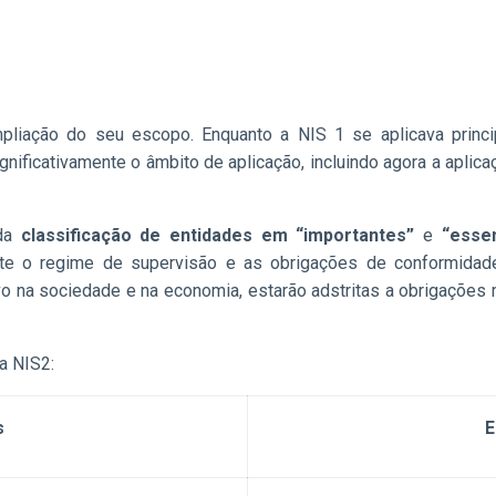
liação do seu escopo. Enquanto a NIS 1 se aplicava princi
ignificativamente o âmbito de aplicação, incluindo agora a apli
 da
classificação de entidades em “importantes”
e
“essen
ente o regime de supervisão e as obrigações de conformidad
ivo na sociedade e na economia, estarão adstritas a obrigações m
a NIS2:
s
E