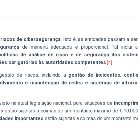
 riscos de cibersegurança
, isto é, as entidades passam a se
egurança
de maneira adequada e proporcional. Tal inclui
políticas de análise de risco e de segurança dos siste
ões obrigatórias às autoridades competentes
.
[4]
gestão de riscos, incluindo a
gestão de incidentes
,
conti
volvimento e manutenção de redes e sistemas de infor
visto na atual legislação nacional, para situações de
incumprim
is
estão sujeitas a coimas de um montante máximo de € 10.000.
idades importantes
estão sujeitas a coimas de um montante m