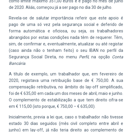
como limite máximo 351,00 euros e é pago no mês de julho
de 2020. Aliás, começou já a ser pago no dia 30 de julho.
Revela-se de salutar importância referir que este apoio é
pago de uma só vez pela segurança social e deferido de
forma automática e oficiosa, ou seja, os trabalhadores
abrangidos por estas condições nada têm de requerer. Têm,
sim, de confirmar e, eventualmente, atualizar ou até registar
(caso ainda não o tenham feito) o seu IBAN no perfil da
Segurança Social Direta, no menu
Perfil
, na opção
Conta
Bancária
.
A título de exemplo, um trabalhador que, em fevereiro de
2020, registava uma retribuição base de € 750,00. A sua
compensação retributiva, no âmbito do lay-off simplificado,
foi de € 635,00 em cada um dos meses de abril, maio e junho.
O complemento de estabilização a que tem direito cifra-se
em € 115,00 (isto porque, € 750,00 – € 635,00).
Inicialmente, previa a lei que, caso o trabalhador não tivesse
estado 30 dias seguidos (mês civil completo entre abril e
junho) em lay-off, já não teria direito ao complemento de