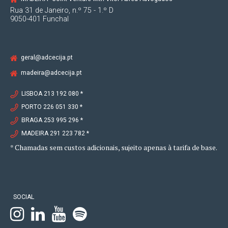
Rua 31 de Janeiro, n.º 75 - 1.º D
9050-401 Funchal
geral@adcecija.pt
madeira@adcecija.pt
LISBOA 213 192 080 *
PORTO 226 051 330 *
BRAGA 253 995 296 *
MADEIRA 291 223 782 *
* Chamadas sem custos adicionais, sujeito apenas à tarifa de base.
SOCIAL