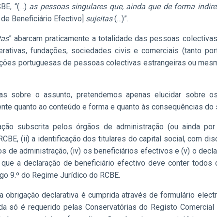
CBE, “(…)
as
pessoas singulares que, ainda que de forma indire
 de Beneficiário Efectivo]
sujeitas
(…)”.
tas
” abarcam praticamente a totalidade das pessoas colectivas
ativas, fundações, sociedades civis e comerciais (tanto p
ntações portuguesas de pessoas colectivas estrangeiras ou me
s sobre o assunto, pretendemos apenas elucidar sobre os
mente quanto ao conteúdo e forma e quanto às consequências do
ção subscrita pelos órgãos de administração (ou ainda por a
o RCBE, (ii) a identificação dos titulares do capital social, com 
ãos de administração, (iv) os beneficiários efectivos e (v) o dec
 que a declaração de beneficiário efectivo deve conter todo
tigo 9.º do Regime Jurídico do RCBE.
 obrigação declarativa é cumprida através de formulário electró
da só é requerido pelas Conservatórias do Registo Comercial 