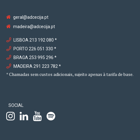
geral@adcecija.pt
madeira@adcecija.pt
LISBOA 213 192 080 *
PORTO 226 051 330 *
BRAGA 253 995 296 *
MADEIRA 291 223 782 *
* Chamadas sem custos adicionais, sujeito apenas à tarifa de base.
SOCIAL