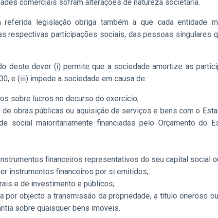
es comerciais sofram alterações de natureza societária.
 referida legislação obriga também a que cada entidade m
s respectivas participações sociais, das pessoas singulares q
do deste dever (i) permite que a sociedade amortize as particip
00, e (iii) impede a sociedade em causa de:
tos sobre lucros no decurso do exercício;
 de obras públicas ou aquisição de serviços e bens com o Estad
edade social maioritariamente financiadas pelo Orçamento do
trumentos financeiros representativos do seu capital social ou
er instrumentos financeiros por si emitidos;
ais e de investimento e públicos;
 por objecto a transmissão da propriedade, a título oneroso ou 
antia sobre quaisquer bens imóveis.