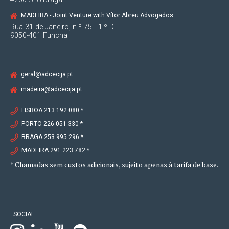
MADEIRA - Joint Venture with Vítor Abreu Advogados
Rua 31 de Janeiro, n.º 75 - 1.º D
9050-401 Funchal
geral@adcecija.pt
madeira@adcecija.pt
LISBOA 213 192 080 *
PORTO 226 051 330 *
BRAGA 253 995 296 *
MADEIRA 291 223 782 *
* Chamadas sem custos adicionais, sujeito apenas à tarifa de base.
SOCIAL