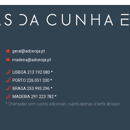
geral@adcecija.pt
madeira@adcecija.pt
LISBOA 213 192 080 *
PORTO 226 051 330 *
BRAGA 253 995 296 *
MADEIRA 291 223 782 *
* Chamadas sem custos adicionais, sujeito apenas à tarifa de base.