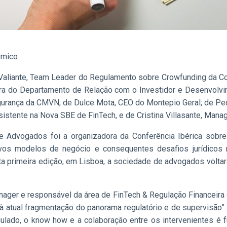
ómico
Valiante, Team Leader do Regulamento sobre Crowfunding da Co
etora do Departamento de Relação com o Investidor e Desenvol
urança da CMVN; de Dulce Mota, CEO do Montepio Geral; de Ped
stente na Nova SBE de FinTech, e de Cristina Villasante, Mana
 Advogados foi a organizadora da Conferência Ibérica sobre
os modelos de negócio e consequentes desafios jurídicos n
 primeira edição, em Lisboa, a sociedade de advogados voltar
nager e responsável da área de FinTech & Regulação Financeira
 atual fragmentação do panorama regulatório e de supervisão”.
ulado, o know how e a colaboração entre os intervenientes é f